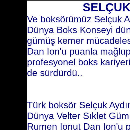
SELÇUK A
Ve boksörümüz Selçuk Ayd
Dünya Boks Konseyi düny
gümüş kemer mücadeles
Dan Ion'u puanla mağlup 
profesyonel boks kariyeri
de sürdürdü..
Türk boksör Selçuk Ayd
Dünya Velter Sıklet Gü
Rumen Ionut Dan Ion'u 