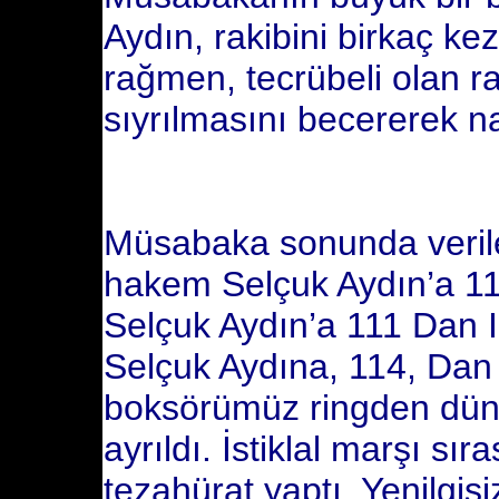
Aydın, rakibini birkaç k
rağmen, tecrübeli olan r
sıyrılmasını becererek n
Müsabaka sonunda verilen
hakem Selçuk Aydın’a 11
Selçuk Aydın’a 111 Dan 
Selçuk Aydına, 114, Dan 
boksörümüz ringden dün
ayrıldı. İstiklal marşı sır
tezahürat yaptı. Yenilgis