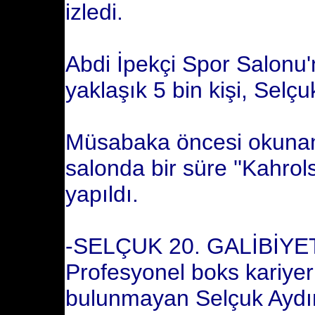
izledi.
Abdi İpekçi Spor Salonu
yaklaşık 5 bin kişi, Selç
Müsabaka öncesi okunan 
salonda bir süre ''Kahrols
yapıldı.
-SELÇUK 20. GALİBİYET
Profesyonel boks kariyer
bulunmayan Selçuk Aydın, 