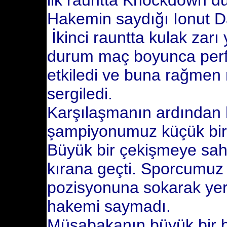
ilk rauntta Knockdown d
Hakemin saydığı Ionut Da
İkinci rauntta kulak zarı 
durum maç boyunca per
etkiledi ve buna rağmen
sergiledi.
Karşılaşmanın ardından
şampiyonumuz küçük bir 
Büyük bir çekişmeye sah
kırana geçti. Sporcumuz r
pozisyonuna sokarak ye
hakemi saymadı.
Müsabakanın büyük bir 