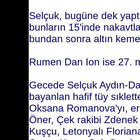
Selçuk, bugüne dek yapt
bunların 15'inde nakavtla
bundan sonra altın kemer 
Rumen Dan Ion ise 27. maç
Gecede Selçuk Aydın-Da
bayanlan hafif tüy sıkle
Oksana Romanova'yı, erke
Öner, Çek rakibi Zdenek S
Kuşçu, Letonyalı Floriana 