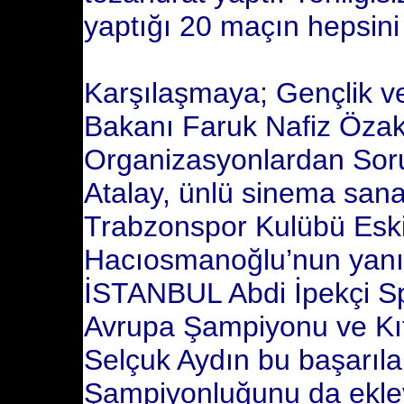
yaptığı 20 maçın hepsini
Karşılaşmaya; Gençlik v
Bakanı Faruk Nafiz Özak
Organizasyonlardan Sor
Atalay, ünlü sinema sana
Trabzonspor Kulübü Eski
Hacıosmanoğlu’nun yanı s
İSTANBUL Abdi İpekçi Sp
Avrupa Şampiyonu ve Kı
Selçuk Aydın bu başarıl
Şampiyonluğunu da ekley