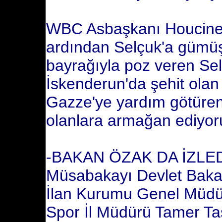
WBC Asbaşkanı Houcine
ardından Selçuk'a gümüş 
bayrağıyla poz veren Selç
İskenderun'da şehit olan 
Gazze'ye yardım götüren 
olanlara armağan ediyoru
-BAKAN ÖZAK DA İZLED
Müsabakayı Devlet Baka
İlan Kurumu Genel Müdü
Spor İl Müdürü Tamer Taş