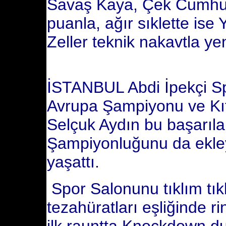
Savaş Kaya, Çek Cumhuri
puanla, ağır sıklette is
Zeller teknik nakavtla ye
İSTANBUL Abdi İpekçi Sp
Avrupa Şampiyonu ve Kı
Selçuk Aydın bu başarıl
Şampiyonluğunu da ekley
yaşattı.
Spor Salonunu tıklım tıkl
tezahüratları eşliğinde r