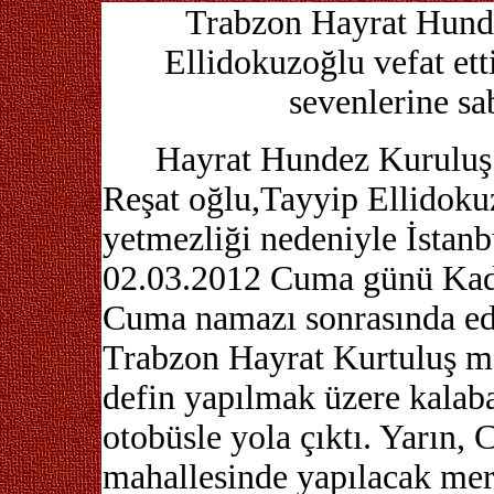
Trabzon Hayrat Hunde
Ellidokuzoğlu vefat et
sevenlerine sa
Hayrat Hundez Kuruluş
Reşat oğlu,Tayyip Ellidoku
yetmezliği nedeniyle İstanbu
02.03.2012 Cuma günü Kad
Cuma namazı sonrasında eda
Trabzon Hayrat Kurtuluş ma
defin yapılmak üzere kalaba
otobüsle yola çıktı. Yarın,
mahallesinde yapılacak mera