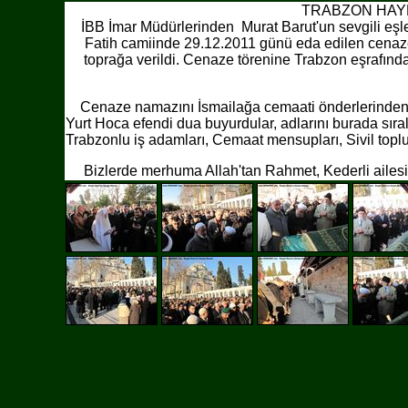
TRABZON HAY
İBB İmar Müdürlerinden Murat Barut'un sevgili eşle
Fatih camiinde 29.12.2011 günü eda edilen cena
toprağa verildi. Cenaze törenine Trabzon eşrafınd
Cenaze namazını İsmailağa cemaati önderlerinden Mus
Yurt Hoca efendi dua buyurdular, adlarını burada sıra
Trabzonlu iş adamları, Cemaat mensupları, Sivil toplu
Bizlerde merhuma Allah'tan Rahmet, Kederli ailesine