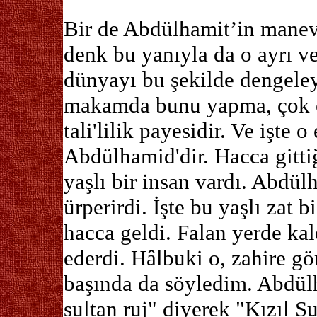
Bir de Abdülhamit’in manevî
denk bu yanıyla da o ayrı v
dünyayı bu şekilde dengeley
makamda bunu yapma, çok e
tali'lilik payesidir. Ve işte o
Abdülhamid'dir. Hacca gitti
yaşlı bir insan vardı. Abdü
ürperirdi. İşte bu yaşlı zat
hacca geldi. Falan yerde kal
ederdi. Hâlbuki o, zahire g
başında da söyledim. Abdülh
sultan ruj" diyerek "Kızıl Su