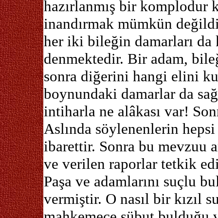
hazırlanmış bir komplodur k
inandırmak mümkün değildir
her iki bileğin damarları da 
denmektedir. Bir adam, bile
sonra diğerini hangi elini k
boynundaki damarlar da sağl
intiharla ne alâkası var! So
Aslında söylenenlerin hepsi
ibarettir. Sonra bu mevzuu a
ve verilen raporlar tetkik 
Paşa ve adamlarını suçlu b
vermiştir. O nasıl bir kızıl 
mahkemece sübut bulduğu v