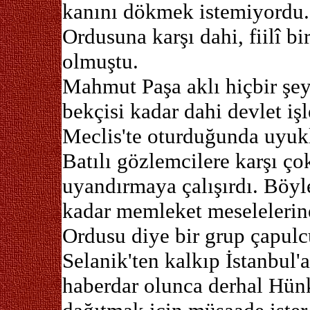
kanını dökmek istemiyordu. 
Ordusuna karşı dahi, fiilî 
olmuştu.
Mahmut Paşa aklı hiçbir şey
bekçisi kadar dahi devlet i
Meclis'te oturduğunda uyuk
Batılı gözlemcilere karşı ço
uyandırmaya çalışırdı. Böyl
kadar memleket meselelerine
Ordusu diye bir grup çapulc
Selanik'ten kalkıp İstanbul'
haberdar olunca derhal Hünk