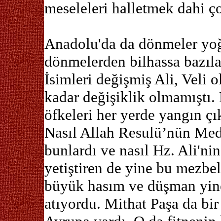
meseleleri halletmek dahi ç
Anadolu'da da dönmeler yoğu
dönmelerden bilhassa bazılar
İsimleri değişmiş Ali, Veli
kadar değişiklik olmamıştı.
öfkeleri her yerde yangın ç
Nasıl Allah Resulü’nün Med
bunlardı ve nasıl Hz. Ali'ni
yetiştiren de yine bu mezbel
büyük hasım ve düşman yine
atıyordu. Mithat Paşa da bi