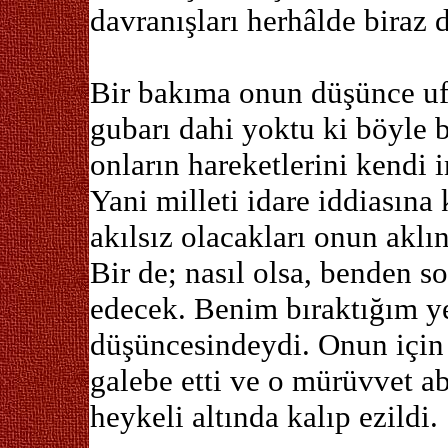
davranışları herhâlde biraz d
Bir bakıma onun düşünce ufk
gubarı dahi yoktu ki böyle b
onların hareketlerini kendi i
Yani milleti idare iddiasına
akılsız olacakları onun akl
Bir de; nasıl olsa, benden 
edecek. Benim bıraktığım ye
düşüncesindeydi. Onun için 
galebe etti ve o mürüvvet ab
heykeli altında kalıp ezildi.