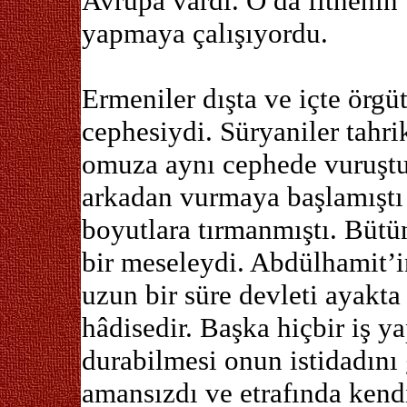
Avrupa vardı. O da fitnenin
yapmaya çalışıyordu.
Ermeniler dışta ve içte örgü
cephesiydi. Süryaniler tahri
omuza aynı cephede vuruştu
arkadan vurmaya başlamıştı 
boyutlara tırmanmıştı. Bütü
bir meseleydi. Abdülhamit’i
uzun bir süre devleti ayakta
hâdisedir. Başka hiçbir iş 
durabilmesi onun istidadını
amansızdı ve etrafında kend