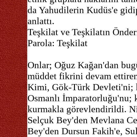
da Yahudilerin Kudüs'e gidip
anlattı.
Teşkilat ve Teşkilatın Önde
Parola: Teşkilat
Onlar; Oğuz Kağan'dan bugü
müddet fikrini devam ettiren g
Kimi, Gök-Türk Devleti'ni; 
Osmanlı İmparatorluğu'nu; 
kurmakla görevlendirildi. 
Selçuk Bey'den Mevlana Ce
Bey'den Dursun Fakih'e, Su