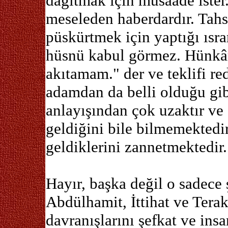
dağıtmak için müsaade ister
meseleden haberdardır. Tahsi
püskürtmek için yaptığı ısra
hüsnü kabul görmez. Hünkâr
akıtamam." der ve teklifi r
adamdan da belli olduğu gib
anlayışından çok uzaktır ve 
geldiğini bile bilmemektedi
geldiklerini zannetmektedir.
Hayır, başka değil o sadece 
Abdülhamit, İttihat ve Terak
davranışlarını şefkat ve ins