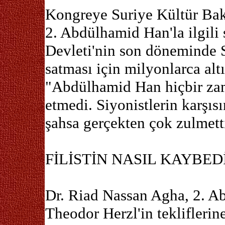
Kongreye Suriye Kültür Bak
2. Abdülhamid Han'la ilgili
Devleti'nin son döneminde S
satması için milyonlarca altı
"Abdülhamid Han hiçbir zama
etmedi. Siyonistlerin karşı
şahsa gerçekten çok zulmett
FİLİSTİN NASIL KAYBED
Dr. Riad Nassan Agha, 2. Ab
Theodor Herzl'in tekliflerine