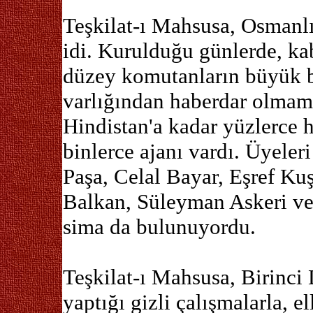
Teşkilat-ı Mahsusa, Osmanlı 
idi. Kurulduğu günlerde, ka
düzey komutanların büyük bi
varlığından haberdar olmamı
Hindistan'a kadar yüzlerce h
binlerce ajanı vardı. Üyele
Paşa, Celal Bayar, Eşref Ku
Balkan, Süleyman Askeri ve
sima da bulunuyordu.
Teşkilat-ı Mahsusa, Birinci
yaptığı gizli çalışmalarla, e