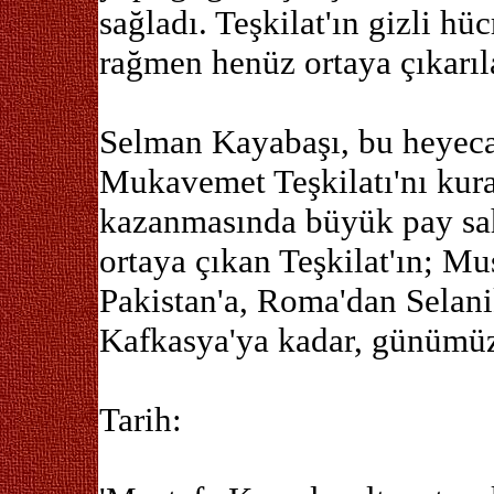
sağladı. Teşkilat'ın gizli hü
rağmen henüz ortaya çıkarı
Selman Kayabaşı, bu heyecan
Mukavemet Teşkilatı'nı kura
kazanmasında büyük pay sah
ortaya çıkan Teşkilat'ın; M
Pakistan'a, Roma'dan Selan
Kafkasya'ya kadar, günümüzd
Tarih: