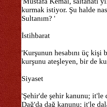
'Mustafa Kemal, saltanatı y
kurmak istiyor. Şu halde nası
Sultanım? '
İstihbarat
'Kurşunun hesabını üç kişi b
kurşunu ateşleyen, bir de ku
Siyaset
'Şehir'de şehir kanunu; it'le
Dağ'da dağ kanunu; it'le dala