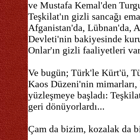
ve Mustafa Kemal'den Turgu
Teşkilat'ın gizli sancağı ema
Afganistan'da, Lübnan'da, 
Devleti'nin bakiyesinde kuru
Onlar'ın gizli faaliyetleri va
Ve bugün; Türk'le Kürt'ü, Tü
Kaos Düzeni'nin mimarları, 
yüzleşmeye başladı: Teşkilat'
geri dönüyorlardı...
Çam da bizim, kozalak da b