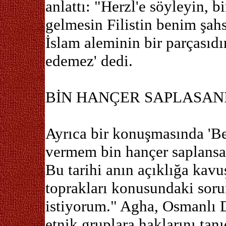
anlattı: "Herzl'e söyleyin, b
gelmesin Filistin benim şahs
İslam aleminin bir parçasıdı
edemez' dedi.
BİN HANÇER SAPLASAN
Ayrıca bir konuşmasında 'Ben
vermem bin hançer saplansa
Bu tarihi anın açıklığa kavu
toprakları konusundaki sor
istiyorum." Agha, Osmanlı 
etnik gruplara haklarını ta