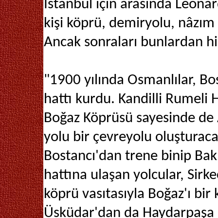
İstanbul için arasında Leona
kişi köprü, demiryolu, nâzım 
Ancak sonraları bunlardan hi
"1900 yılında Osmanlılar, Bo
hattı kurdu. Kandilli Rumeli 
Boğaz Köprüsü sayesinde de 
yolu bir çevreyolu oluşturaca
Bostancı'dan trene binip Ba
hattına ulaşan yolcular, Sirk
köprü vasıtasıyla Boğaz'ı bir
Üsküdar'dan da Haydarpaşa G