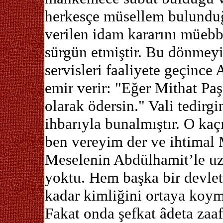
herkesçe müsellem bulunduğ
verilen idam kararını müebb
sürgün etmiştir. Bu dönmeyi
servisleri faaliyete geçince
emir verir: "Eğer Mithat Paş
olarak ödersin." Vali tedirg
ihbarıyla bunalmıştır. O kaç
ben vereyim der ve ihtimal 
Meselenin Abdülhamit’le uz
yoktu. Hem başka bir devle
kadar kimliğini ortaya koym
Fakat onda şefkat âdeta zaa