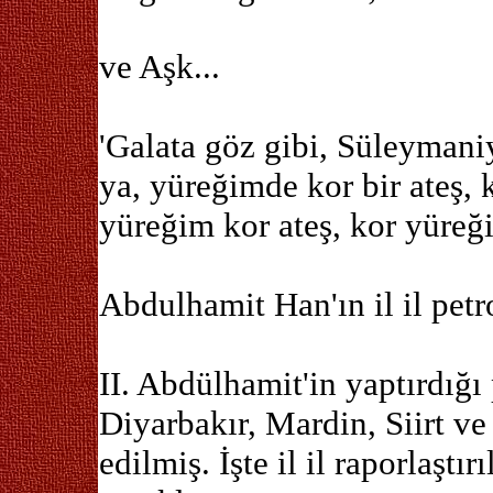
ve Aşk...
'Galata göz gibi, Süleymani
ya, yüreğimde kor bir ateş, 
yüreğim kor ateş, kor yüreği
Abdulhamit Han'ın il il petro
II. Abdülhamit'in yaptırdığı 
Diyarbakır, Mardin, Siirt ve 
edilmiş. İşte il il raporlaşt