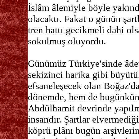
İslâm âlemiyle böyle yakı
olacaktı. Fakat o günün şart
tren hattı gecikmeli dahi ol
sokulmuş oluyordu.
Günümüz Türkiye'sinde âdet
sekizinci harika gibi büyüt
efsaneleşecek olan Boğaz'da
dönemde, hem de bugünkün
Abdülhamit devrinde yapılmı
insandır. Şartlar elvermediğ
köprü plânı bugün arşivleri