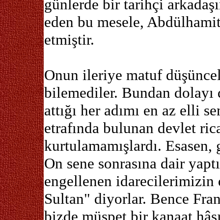
günlerde bir tarihçi arkadaş
eden bu mesele, Abdülhamit’i
etmiştir.
Onun ileriye matuf düşüncele
bilemediler. Bundan dolayı 
attığı her adımı en az elli s
etrafında bulunan devlet rica
kurtulamamışlardı. Esasen,
On sene sonrasına dair yaptığ
engellenen idarecilerimizin
Sultan" diyorlar. Bence Fran
bizde müspet bir kanaat hâsı