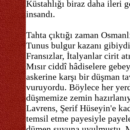
Küstahlığı biraz daha ileri g
insandı.
Tahta çıktığı zaman Osmanl
Tunus bulgur kazanı gibiyd
Fransızlar, İtalyanlar cirit a
Mısır ciddî hâdiselere gebe
askerine karşı bir düşman ta
vuruyordu. Böylece her yer
düşmemize zemin hazırlanıyo
Lavrens, Şerif Hüseyin'e ka
temsil etme payesiyle payele
dümen suyuna uyulmuştu. Me