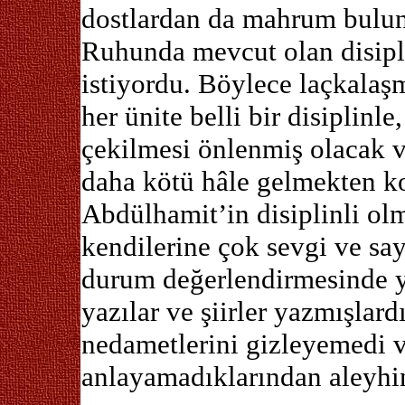
dostlardan da mahrum bulun
Ruhunda mevcut olan disipli
istiyordu. Böylece laçkalaş
her ünite belli bir disiplinl
çekilmesi önlenmiş olacak v
daha kötü hâle gelmekten k
Abdülhamit’in disiplinli ol
kendilerine çok sevgi ve sa
durum değerlendirmesinde y
yazılar ve şiirler yazmışlard
nedametlerini gizleyemedi
anlayamadıklarından aleyhind