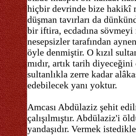
hiçbir devrinde bize hakik
düşman tavırları da dünkünde
bir iftira, ecdadına sövmeyi
nesepsizler tarafından aynen
öyle denmiştir. O kızıl sulta
mıdır, artık tarih diyeceğin
sultanlıkla zerre kadar alâka
edebilecek yanı yoktur.
Amcası Abdülaziz şehit edil
çalışılmıştır. Abdülaziz'i öl
yandaşıdır. Vermek istedikle