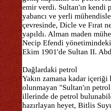
emir verdi. Sultan'ın kendi 
yabancı ve yerli mühendisle
çevresinde, Dicle ve Fırat n
yapıldı. Alman maden mühe
Necip Efendi yönetimindeki 
Ekim 1901'de Sultan II. Abd
Dağlardaki petrol
Yakın zamana kadar içeriği 
olunmayan "Sultan'ın petro
illerinde de petrol bulunabil
hazırlayan heyet, Bitlis Suy