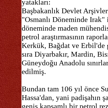
yatakları:
Başbakanlık Devlet Arşivle
"Osmanlı Döneminde Irak" is
döneminde maden mühendisi
petrol araştırmasının raporl
Kerkük, Bağdat ve Erbil'de g
sıra Diyarbakır, Mardin, Bis
Güneydoğu Anadolu sınırları 
edilmiş.
Bundan tam 106 yıl önce Sul
Hassa'dan, yani padişahın ş
geniş kapsamlı bir petrol rez