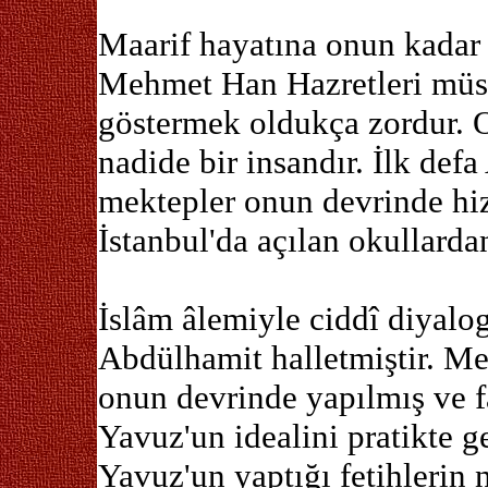
Maarif hayatına onun kadar
Mehmet Han Hazretleri müste
göstermek oldukça zordur. 
nadide bir insandır. İlk def
mektepler onun devrinde hiz
İstanbul'da açılan okullardan
İslâm âlemiyle ciddî diyalo
Abdülhamit halletmiştir. Me
onun devrinde yapılmış ve f
Yavuz'un idealini pratikte ge
Yavuz'un yaptığı fetihlerin