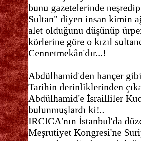
bunu gazetelerinde neşredip
Sultan" diyen insan kimin a
alet olduğunu düşünüp ürper
körlerine göre o kızıl sulta
Cennetmekân'dır...!
Abdülhamid'den hançer gibi
Tarihin derinliklerinden çıka
Abdülhamid'e İsrailliler Ku
bulunmuşlardı ki!..
IRCICA'nın İstanbul'da düz
Meşrutiyet Kongresi'ne Sur