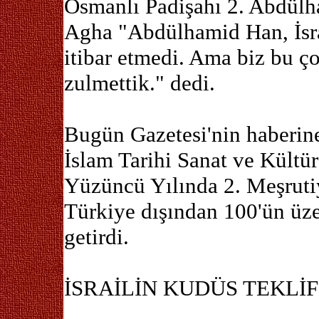
Osmanlı Padişahı 2. Abdülha
Agha "Abdülhamid Han, İsrail
itibar etmedi. Ama biz bu ç
zulmettik." dedi.
Bugün Gazetesi'nin haberine
İslam Tarihi Sanat ve Kültü
Yüzüncü Yılında 2. Meşruti
Türkiye dışından 100'ün üze
getirdi.
İSRAİLİN KUDÜS TEKLİF