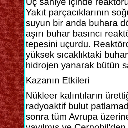
Üç saniye içinde reaktör
Yakıt parçacıklarının so
suyun bir anda buhara d
aşırı buhar basıncı reakt
tepesini uçurdu. Reaktörd
yüksek sıcaklıktaki buha
hidrojen yanarak bütün san
Kazanın Etkileri
Nükleer kalıntıların üretti
radyoaktif bulut patlama
sonra tüm Avrupa üzerin
yayılmış ve Çernobil'den