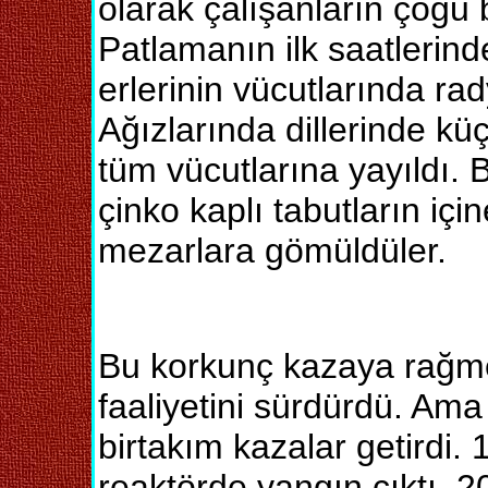
olarak çalışanların çoğu 
Patlamanın ilk saatlerind
erlerinin vücutlarında ra
Ağızlarında dillerinde küç
tüm vücutlarına yayıldı. B
çinko kaplı tabutların iç
mezarlara gömüldüler.
Bu korkunç kazaya rağme
faaliyetini sürdürdü. Am
birtakım kazalar getirdi.
reaktörde yangın çıktı.