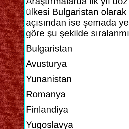
Araştırmalarda ilk yıl do
ülkesi Bulgaristan olarak
açısından ise şemada yer
göre şu şekilde sıralanmış
Bulgaristan
Avusturya
Yunanistan
Romanya
Finlandiya
Yugoslavya