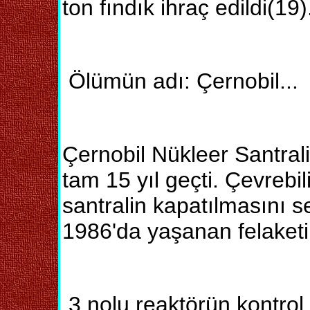
ton fındık ihraç edildi(19)
Ölümün adı: Çernobil...
Çernobil Nükleer Santral
tam 15 yıl geçti. Çevrebil
santralin kapatılmasını se
1986'da yaşanan felaketin 
3 nolu reaktörün kontrol 