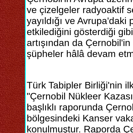
ve çizelgeler radyoaktif s
yayıldığı ve Avrupa'daki
etkilediğini gösterdiği gi
artışından da Çernobil'i
şüpheler hâlâ devam etm
Türk Tabipler Birliği'nin 
"Çernobil Nükleer Kazası
başlıklı raporunda Çerno
bölgesindeki Kanser vakal
konulmuştur. Raporda Çe