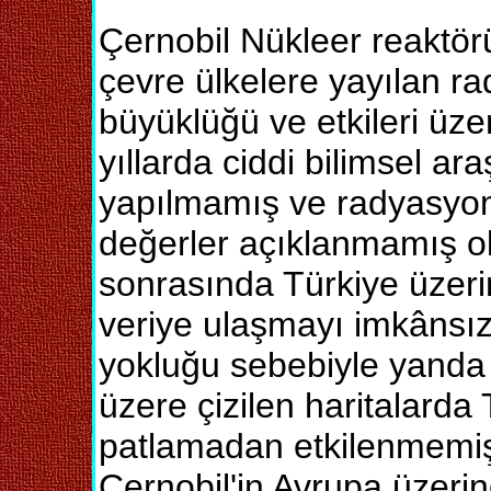
Çernobil Nükleer reaktö
çevre ülkelere yayılan ra
büyüklüğü ve etkileri üz
yıllarda ciddi bilimsel ar
yapılmamış ve radyasyon 
değerler açıklanmamış 
sonrasında Türkiye üzerinde
veriye ulaşmayı imkânsızla
yokluğu sebebiyle yanda 
üzere çizilen haritalarda 
patlamadan etkilenmemiş
Çernobil'in Avrupa üzerind