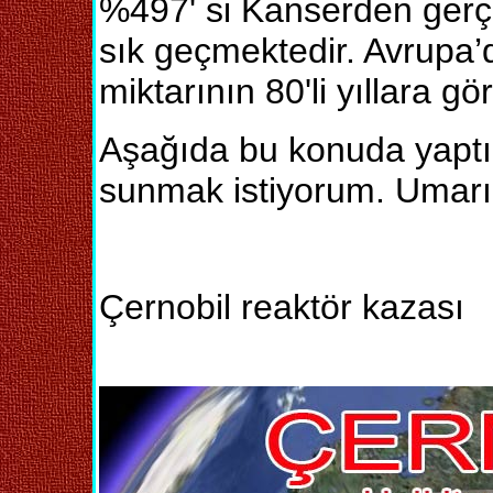
%497' si Kanserden gerçek
sık geçmektedir. Avrupa’d
miktarının 80'li yıllara gör
Aşağıda bu konuda yaptığ
sunmak istiyorum. Umarım
Çernobil reaktör kazası